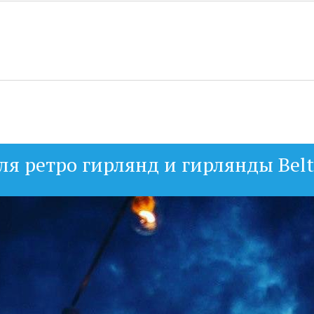
 ретро гирлянд и гирлянды Belt L