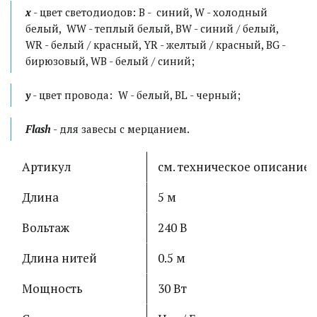
x
 - цвет светодиодов: B -  синий, W - холодный 
белый,  WW - теплый белый, BW - синий / белый, 
WR - белый / красный, YR - желтый / красный, BG - 
бирюзовый, WB - белый / синий;
y
 - цвет провода:  W - белый, BL - черный;
Flash
 - для завесы с мерцанием.
Артикул
см. техническое описание
Длина
5 м
Вольтаж
240 В
Длина нитей
0.5 м
Мощность
30 Вт